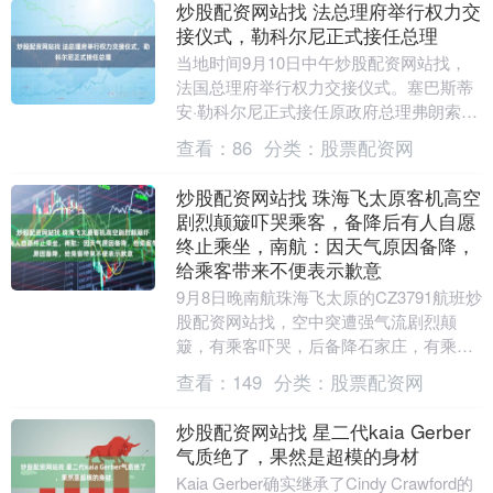
炒股配资网站找 法总理府举行权力交
接仪式，勒科尔尼正式接任总理
当地时间9月10日中午炒股配资网站找，
法国总理府举行权力交接仪式。塞巴斯蒂
安·勒科尔尼正式接任原政府总理弗朗索瓦·
贝鲁，履行法国总理一职。勒科尔尼9日晚
查看：
86
分类：
股票配资网
间被马克....
炒股配资网站找 珠海飞太原客机高空
剧烈颠簸吓哭乘客，备降后有人自愿
终止乘坐，南航：因天气原因备降，
给乘客带来不便表示歉意
9月8日晚南航珠海飞太原的CZ3791航班炒
股配资网站找，空中突遭强气流剧烈颠
簸，有乘客吓哭，后备降石家庄，有乘客
选择自愿终止乘坐。 记者从南航证实，飞
查看：
149
分类：
股票配资网
机出现特....
炒股配资网站找 星二代kaia Gerber
气质绝了，果然是超模的身材
Kaia Gerber确实继承了Cindy Crawford的