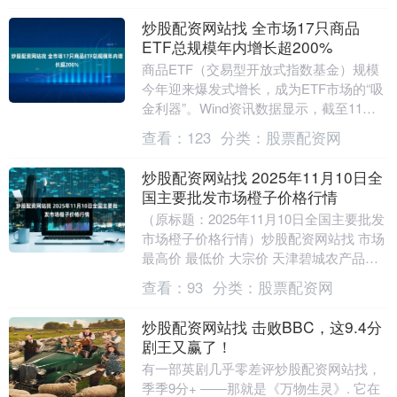
炒股配资网站找 全市场17只商品
ETF总规模年内增长超200%
商品ETF（交易型开放式指数基金）规模
今年迎来爆发式增长，成为ETF市场的“吸
金利器”。Wind资讯数据显示，截至11月
14日，今年以来炒股配资网站找，全市场
查看：
123
分类：
股票配资网
1....
炒股配资网站找 2025年11月10日全
国主要批发市场橙子价格行情
（原标题：2025年11月10日全国主要批发
市场橙子价格行情）炒股配资网站找 市场
最高价 最低价 大宗价 天津碧城农产品批
发市场 7.00 2.80 4.90....
查看：
93
分类：
股票配资网
炒股配资网站找 击败BBC，这9.4分
剧王又赢了！
有一部英剧几乎零差评炒股配资网站找，
季季9分+ ——那就是《万物生灵》. 它在