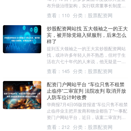
布升级治理架构，实行联席董事长制度。
经董事会批准，赵佳臻获任联席董事长，
查看：
110
分类：
股票配资网
与陈....
炒股配资网站找 五大领袖之一的王大
宾，被开除党籍入狱服刑，后来怎么
样了
提到五大领袖之一的王大宾炒股配资网站
找，或许许多年轻人并不熟悉，但对于生
活在六七十年代的人来说，他无疑是一位
名人。王大宾出生于1941年，来自四川德
查看：
145
分类：
股票配资网
昌县的一个贫....
配资门户网站平台 “车位只售不租禁
止临停”二审宣判 法院改判 取消开放
人防车位计时收费
华商报7月4日05版曾报道“车位只售不租禁
止临停业主把开发商和物业都告了”一事配
资门户网站平台，近日，该案二审宣判。
西安市未央区法院一审判决万科悦府开发
查看：
212
分类：
股票配资网
商和物....