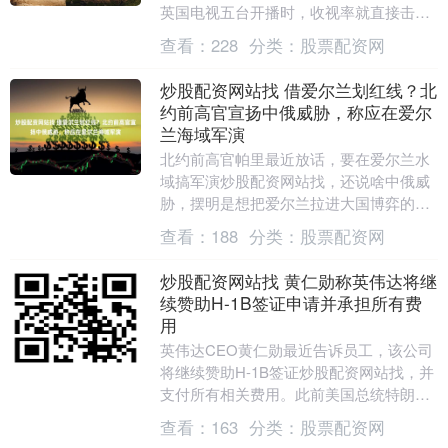
英国电视五台开播时，收视率就直接击败
BBC， 创下该台自2016年以来最好的成
查看：
228
分类：
股票配资网
绩。....
炒股配资网站找 借爱尔兰划红线？北
约前高官宣扬中俄威胁，称应在爱尔
兰海域军演
北约前高官帕里最近放话，要在爱尔兰水
域搞军演炒股配资网站找，还说啥中俄威
胁，摆明是想把爱尔兰拉进大国博弈的坑
里！ 这事可把刚选新总统的爱尔兰给惹毛
查看：
188
分类：
股票配资网
了，统一话题本....
炒股配资网站找 黄仁勋称英伟达将继
续赞助H-1B签证申请并承担所有费
用
英伟达CEO黄仁勋最近告诉员工，该公司
将继续赞助H-1B签证炒股配资网站找，并
支付所有相关费用。此前美国总统特朗普
在上个月发布了行政命令，对每个新的H-
查看：
163
分类：
股票配资网
1B签证....