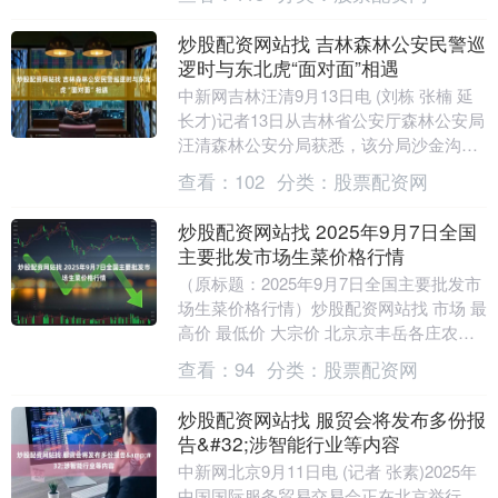
——北美最大的会议....
炒股配资网站找 吉林森林公安民警巡
逻时与东北虎“面对面”相遇
中新网吉林汪清9月13日电 (刘栋 张楠 延
长才)记者13日从吉林省公安厅森林公安局
汪清森林公安分局获悉，该分局沙金沟森
林派出所民警在巡逻时遇到野生东北虎，
查看：
102
分类：
股票配资网
专家....
炒股配资网站找 2025年9月7日全国
主要批发市场生菜价格行情
（原标题：2025年9月7日全国主要批发市
场生菜价格行情）炒股配资网站找 市场 最
高价 最低价 大宗价 北京京丰岳各庄农副
产品批发市场 6.00 5.00 5.....
查看：
94
分类：
股票配资网
炒股配资网站找 服贸会将发布多份报
告&#32;涉智能行业等内容
中新网北京9月11日电 (记者 张素)2025年
中国国际服务贸易交易会正在北京举行。