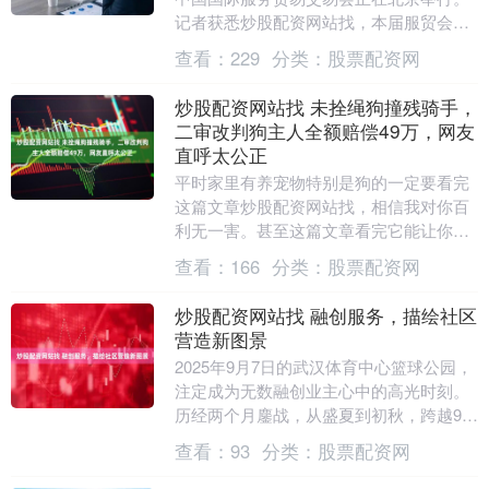
记者获悉炒股配资网站找，本届服贸会期
间将发布《智能行业—通过AI驱动转型创
查看：
229
分类：
股票配资网
造....
炒股配资网站找 未拴绳狗撞残骑手，
二审改判狗主人全额赔偿49万，网友
直呼太公正
平时家里有养宠物特别是狗的一定要看完
这篇文章炒股配资网站找，相信我对你百
利无一害。甚至这篇文章看完它能让你赚
（节省）49万元，当然在座的各位永远遇
查看：
166
分类：
股票配资网
不到。 事情就....
炒股配资网站找 融创服务，描绘社区
营造新图景
2025年9月7日的武汉体育中心篮球公园，
注定成为无数融创业主心中的高光时刻。
历经两个月鏖战，从盛夏到初秋，跨越9大
赛区、覆盖24座城市、汇聚成人及儿童
查看：
93
分类：
股票配资网
670....