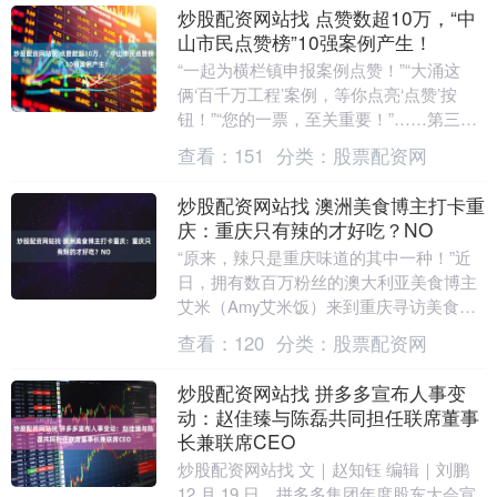
炒股配资网站找 点赞数超10万，“中
山市民点赞榜”10强案例产生！
“一起为横栏镇申报案例点赞！”“大涌这
俩‘百千万工程’案例，等你点亮‘点赞’按
钮！”“您的一票，至关重要！”……第三届
南都“中山点赞榜”点赞通道自12月8日开
查看：
151
分类：
股票配资网
启....
炒股配资网站找 澳洲美食博主打卡重
庆：重庆只有辣的才好吃？NO
“原来，辣只是重庆味道的其中一种！”近
日，拥有数百万粉丝的澳大利亚美食博主
艾米（Amy艾米饭）来到重庆寻访美食。
一连串味蕾体验刷新了她对这座城市的认
查看：
120
分类：
股票配资网
知。她惊喜地....
炒股配资网站找 拼多多宣布人事变
动：赵佳臻与陈磊共同担任联席董事
长兼联席CEO
炒股配资网站找 文｜赵知钰 编辑｜刘鹏
12 月 19 日，拼多多集团年度股东大会宣