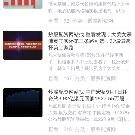
优秀基因，那双大长腿和超模气场让人惊
叹！她的私服风格确实很接地气，以简约
舒适为主，黑白灰T恤、开衫....
查看：
92
分类：
股票配资网
炒股配资网站找 重看发现，大美女慕
沛灵其实还第三条路可选，却偏偏选
择第二条路
凡人修仙传动漫第159集现在已经更新
了。相信很多人都已经去看了，也应该知
道，韩立专门见了慕沛灵这个大美女，更
是给了慕沛灵两条路。第一条路就是让慕
查看：
167
分类：
股票配资网
沛灵进入自己所在....
炒股配资网站找 中国宏桥9月1日耗
资约3.92亿港元回购1527.55万股
热点栏目 自选股 数据中心 行情中心 资金
流向 模拟交易 客户端 中国宏桥（01378）
公布炒股配资网站找，2025年9月1日耗资
约3.92亿港元回购1527.....
查看：
215
分类：
股票配资网