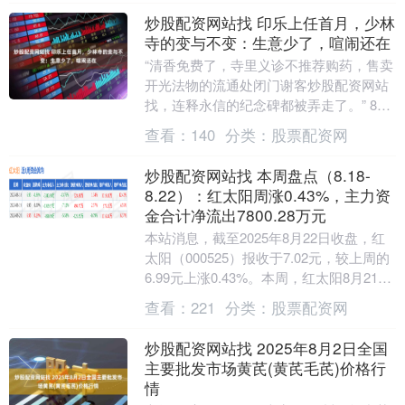
炒股配资网站找 印乐上任首月，少林
寺的变与不变：生意少了，喧闹还在
“清香免费了，寺里义诊不推荐购药，售卖
开光法物的流通处闭门谢客炒股配资网站
找，连释永信的纪念碑都被弄走了。” 8月
中旬，在登封做了十几年导游的东萍向时
查看：
140
分类：
股票配资网
代周报记者....
炒股配资网站找 本周盘点（8.18-
8.22）：红太阳周涨0.43%，主力资
金合计净流出7800.28万元
本站消息，截至2025年8月22日收盘，红
太阳（000525）报收于7.02元，较上周的
6.99元上涨0.43%。本周，红太阳8月21日
盘中最高价报7.18元。....
查看：
221
分类：
股票配资网
炒股配资网站找 2025年8月2日全国
主要批发市场黄芪(黄芪毛芪)价格行
情