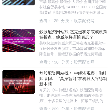
市场 最高价 最低价 大宗价 会川江能中药
材综合贸易市场 14.00 11.00 13.00 全国黄
芪(黄芪毛芪)批发价格行情走势分析炒股
配资网站找 从今日全国....
查看：
129
分类：
股票配资网
炒股配资网站找 杰克逊霍尔或成政策
转折点，鲍威尔将谨慎表态？
美联储主席鲍威尔周五将在杰克逊霍尔年
度研讨会发表演讲，市场普遍期待他释放
降息信号，但经济数据的矛盾走势可能促
使他采取谨慎立场。这场在怀俄明州的讲
查看：
198
分类：
股票配资网
话虽有潜力成为政....
炒股配资网站找 年中经济观察｜咖啡
师 割草工 “具身智能”在机器人谷练就
新本领
今天的《年中经济观察》炒股配资网站
找，走进深圳一条充满未来感的“创新走
廊”。十多公里的道路上，汇聚了领先的机
器人技术、创新企业和顶尖的科研人才，
查看：
229
分类：
股票配资网