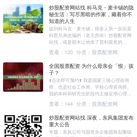
炒股配资网站找 科马克・麦卡锡的隐
秘生活：写尽黑暗的作家，藏着你不
知道的人生
提到科马克・麦卡锡，很多人第一反应是
科恩兄弟改编的《老无所依》炒股配资网
站找，或是那本让他拿了普利策奖的
《路》。 他一辈子惜字如金，公开采访不
查看：
120
分类：
股票配资网
超过10次，对外只....
全国股票配资 为什么母亲会「恨」孩
子？
⬆️点击即可预约⬆️ 我是国家三级心理咨询
师，也是社会工作师、学校心理咨询师。
我的本科和研究生阶段均主修应用心理。
每周接受稳定的动力学取向的个人督导和
查看：
144
分类：
股票配资网
个人体验。....
炒股配资网站找 深夜，东风集团发布
重大公告
专题：东风公司与国资央企集团筹划重组