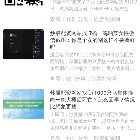
“中国神车”要来了？炒股配资网站找 8月22
日，东风集团股份（0489.HK）发布公告
称，子公司岚图汽车将以介绍上市方式
查看：
188
分类：
股票配资网
登....
炒股配资网站找 ❓杨一鸣晒某女性微
信截图：你是个女的别这样不要脸好
吗
这是啥情况❓❓北京时间9月18日炒股配资
网站找，深圳新鹏城球员杨一鸣在社交媒
体里晒出一张微信（女性）用户的资料截
图，配文写着：“你是个女的，别这样不要
查看：
85
分类：
股票配资网
脸好吗？”....
炒股配资网站找 近1000只鸟集体撞
向一栋大楼后死亡？怎么回事？情况
比想象更糟
上周四，也就是10月5日炒股配资网站
找，美国芝加哥发生了一起震惊世界的大
规模鸟类非自然死亡事件。至少一千只正
在南迁的候鸟撞上了麦考密克会展中心
查看：
115
分类：
股票配资网