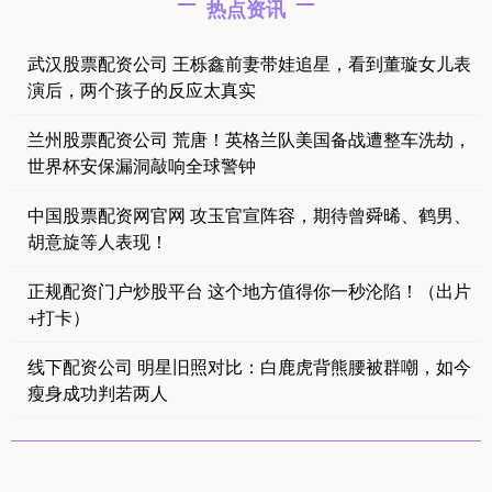
热点资讯
武汉股票配资公司 王栎鑫前妻带娃追星，看到董璇女儿表
演后，两个孩子的反应太真实
兰州股票配资公司 荒唐！英格兰队美国备战遭整车洗劫，
世界杯安保漏洞敲响全球警钟
中国股票配资网官网 攻玉官宣阵容，期待曾舜晞、鹤男、
胡意旋等人表现！
正规配资门户炒股平台 这个地方值得你一秒沦陷！（出片
+打卡）
线下配资公司 明星旧照对比：白鹿虎背熊腰被群嘲，如今
瘦身成功判若两人