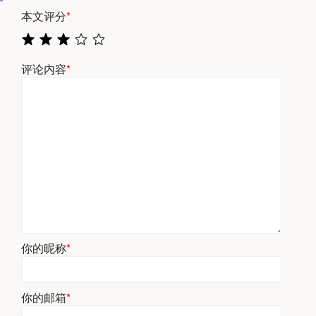
本文评分
*
评论内容
*
你的昵称
*
你的邮箱
*