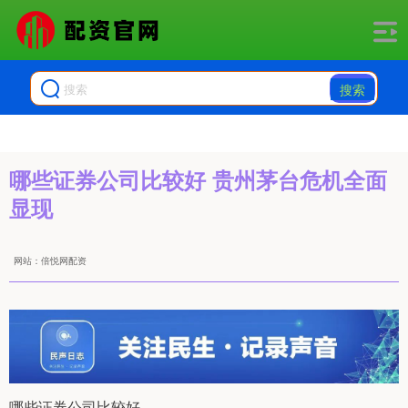
搜索
哪些证券公司比较好 贵州茅台危机全面
显现
网站：倍悦网配资
哪些证券公司比较好