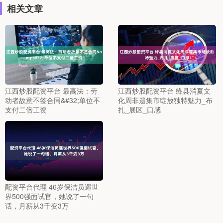
相关文章
江西炒股配资平台 最高法：劳
江西炒股配资平台 绛县消夏文
动者故意不签合同&#32;单位不
化周非遗集市绽放独特魅力_布
支付二倍工资
扎_展区_口感
配资平台代理 46岁保洁员遇世
界500强面试官，她说了一句
话，月薪从3千变3万