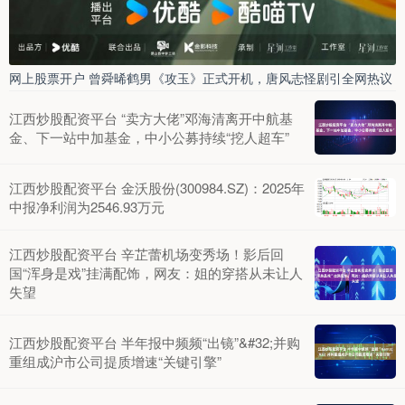
网上股票开户 曾舜晞鹤男《攻玉》正式开机，唐风志怪剧引全网热议
江西炒股配资平台 “卖方大佬”邓海清离开中航基
金、下一站中加基金，中小公募持续“挖人超车”
江西炒股配资平台 金沃股份(300984.SZ)：2025年
中报净利润为2546.93万元
江西炒股配资平台 辛芷蕾机场变秀场！影后回
国“浑身是戏”挂满配饰，网友：姐的穿搭从未让人
失望
江西炒股配资平台 半年报中频频“出镜”&#32;并购
重组成沪市公司提质增速“关键引擎”